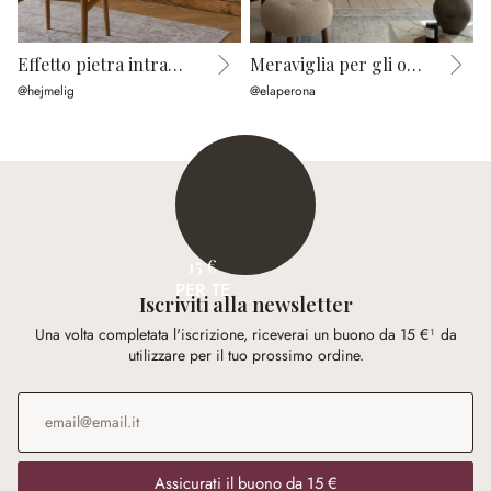
Effetto pietra intramontabile
Meraviglia per gli occhi
T
@hejmelig
@elaperona
@
15 €
PER TE
Iscriviti alla newsletter
Una volta completata l'iscrizione, riceverai un buono da 15 €¹ da
utilizzare per il tuo prossimo ordine.
Indirizzo e-mail
*
Assicurati il buono da 15 €