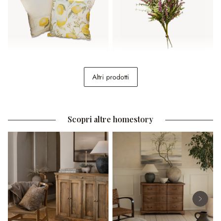
Coppia di copricuscini
Coppia di mazzi di fiori
Altri prodotti
Lantagenet
decorativi Oiselette
29,95 €
14,95 €
Scopri altre homestory