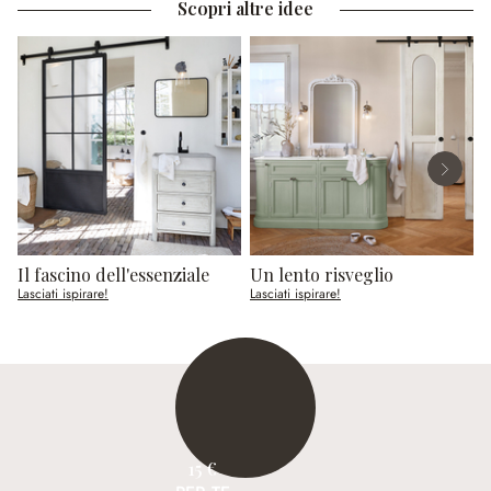
Scopri altre idee
Il fascino dell'essenziale
Un lento risveglio
Lasciati ispirare!
Lasciati ispirare!
L
15 €