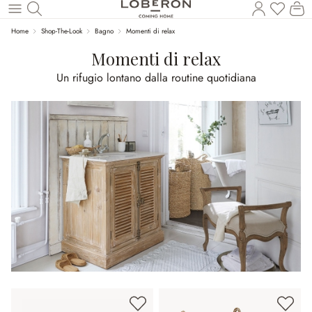
Hai 0 p
Il
Torna al contenuto principale
Home
Shop-The-Look
Bagno
Momenti di relax
Momenti di relax
Un rifugio lontano dalla routine quotidiana