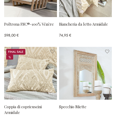
Poltrona FSC®-100% Vézère
Biancheria da letto Armidale
598,00 €
74,95 €
Sale
%
%
Coppia di copricuscini
Specchio Miette
Armidale