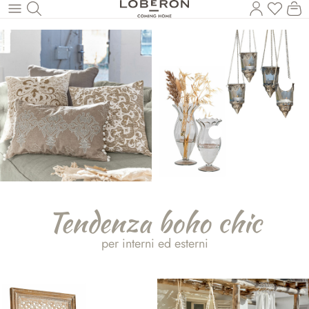
Hai 0 p
Il
Torna al contenuto principale
Tendenza boho chic
per interni ed esterni