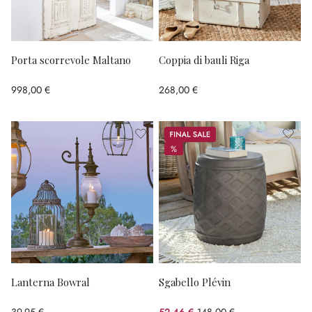
Porta scorrevole Maltano
Coppia di bauli Riga
998,00 €
268,00 €
Sale
%
%
Lanterna Bowral
Sgabello Plévin
39,95 €
52,46 €
148,00 €