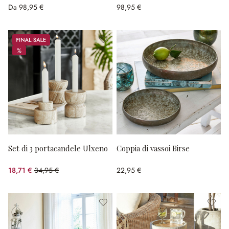
Da
98,95 €
98,95 €
Sale
%
%
Set di 3 portacandele Ulxeno
Coppia di vassoi Birse
18,71 €
34,95 €
22,95 €
(risparmio 46.47%)