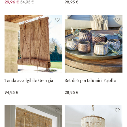
29,96 €
54,95 €
98,95 €
(risparmio 45.48%)
Tenda avvolgibile Georgia
Set di 6 portalumini Fajolle
94,95 €
28,95 €