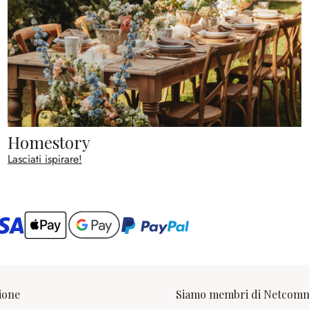
Homestory
Lasciati ispirare!
ario
ione
Siamo membri di Netcom