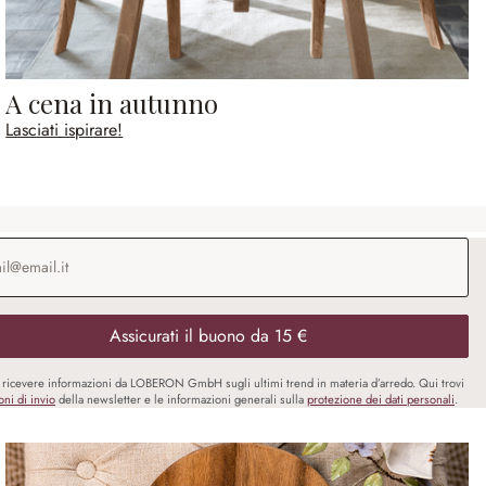
A cena in autunno
Lasciati ispirare!
o e-mail
*
Assicurati il buono da 15 €
i ricevere informazioni da LOBERON GmbH sugli ultimi trend in materia d’arredo. Qui trovi
oni di invio
della newsletter e le informazioni generali sulla
protezione dei dati personali
.