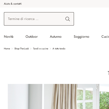
Aiuto & contatti
na al contenuto principale
Vai alla ricerca
Vai alla navigazione principale
Novità
Outdoor
Autunno
Soggiorno
Cuci
Home
Shop-The-Look
Tavoli e cucine
A tutto tondo