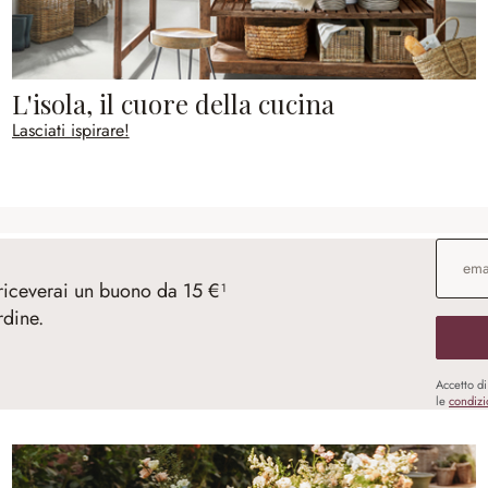
L'isola, il cuore della cucina
Lasciati ispirare!
Indirizz
 riceverai un buono da 15 €¹
rdine.
Accetto d
le
condizi