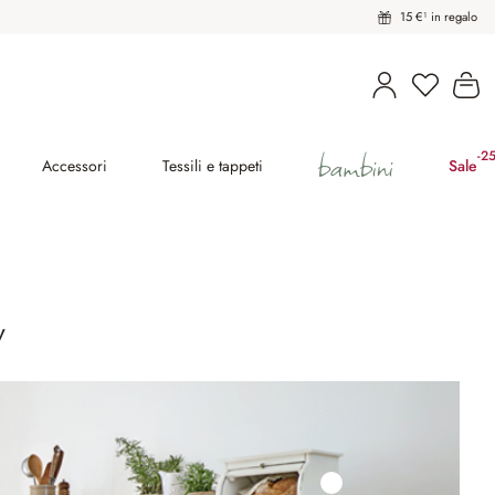
15 €¹ in regalo
Hai 0 pro
Il
bambini
-2
(ri
Accessori
Tessili e tappeti
Sale
y