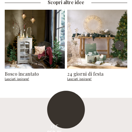
Scopri altre idee
Bosco incantato
24 giorni di festa
R
Lasciati ispirare!
Lasciati ispirare!
L
15 €