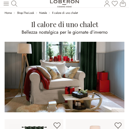
Hai 0 p
Il
Torna al contenuto principale
Home
Shop-The-Look
Natale
Il calore di uno chalet
Il calore di uno chalet
Bellezza nostalgica per le giornate d’inverno