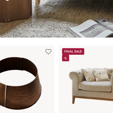
Sale
%
%