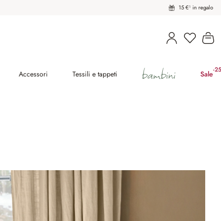
15 €¹ in regalo
Hai 0 pro
Il
bambini
-2
(ri
Accessori
Tessili e tappeti
Sale