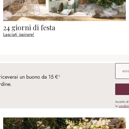
24 giorni di festa
Lasciati ispirare!
Indirizz
 riceverai un buono da 15 €¹
rdine.
Accetto d
le
condizi