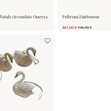
 Natale circondato Omeyra
Poltrona Fairbourne
561,00 €
948,00 €
(risparmio 40.82%)