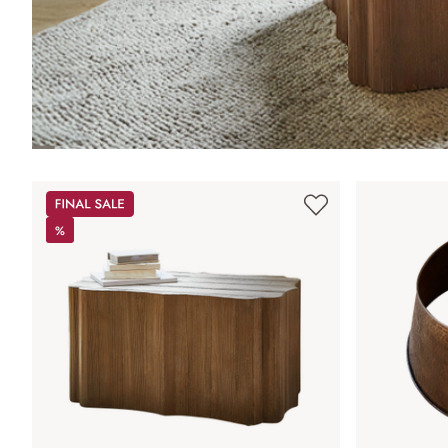
Sale
%
%