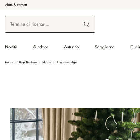
Aiuto & contatti
na al contenuto principale
Vai alla ricerca
Vai alla navigazione principale
Novità
Outdoor
Autunno
Soggiorno
Cuci
Home
Shop-The-Look
Natale
Il lago dei cigni