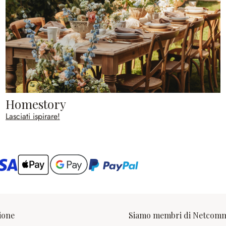
Homestory
Lasciati ispirare!
ario
ione
Siamo membri di Netcom