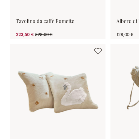
Tavolino da caffè Romette
Albero di
223,50 €
398,00 €
128,00 €
(risparmio 43.84%)