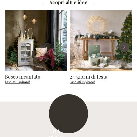
Scopri altre idee
Bosco incantato
24 giorni di festa
R
Lasciati ispirare!
Lasciati ispirare!
L
15 €