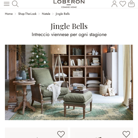
Hai 0 p
Il
Torna al contenuto principale
Home
Shop-The-Look
Natale
Jingle Bells
Jingle Bells
Intreccio viennese per ogni stagione