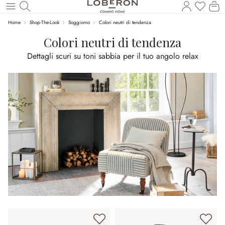
Hai 0 p
Il
Torna al contenuto principale
Home
Shop-The-Look
Soggiorno
Colori neutri di tendenza
Colori neutri di tendenza
Dettagli scuri su toni sabbia per il tuo angolo relax