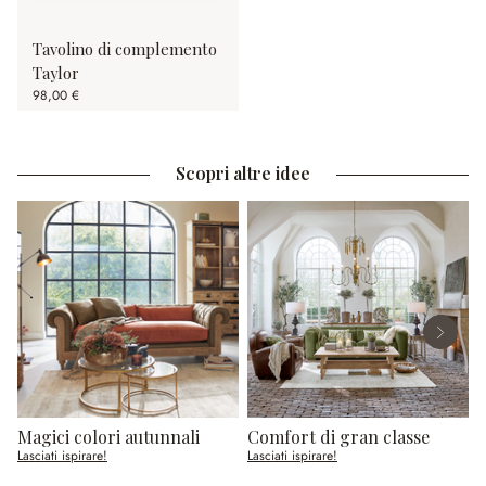
Tavolino di complemento
Taylor
98,00 €
Scopri altre idee
Magici colori autunnali
Comfort di gran classe
T
Lasciati ispirare!
Lasciati ispirare!
L