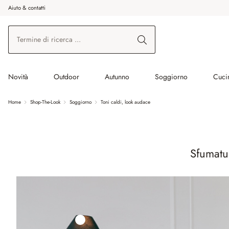
Aiuto & contatti
na al contenuto principale
Vai alla ricerca
Vai alla navigazione principale
Novità
Outdoor
Autunno
Soggiorno
Cuci
Home
Shop-The-Look
Soggiorno
Toni caldi, look audace
Sfumatur