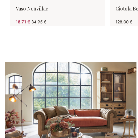
Vaso Nouvillac
Ciotola Be
18,71 €
34,95 €
128,00 €
(risparmio 46.47%)