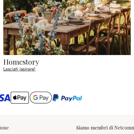
Homestory
Lasciati ispirare!
ario
ione
Siamo membri di Netcom