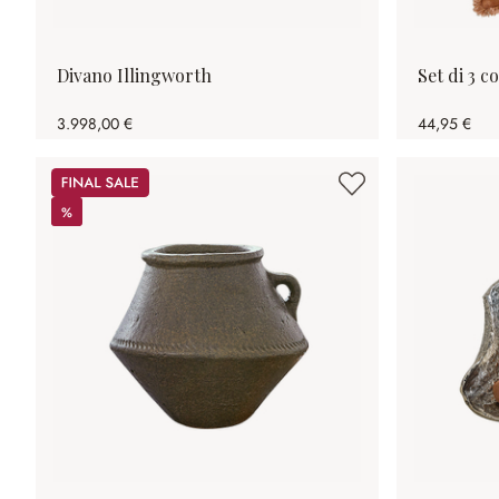
Divano Illingworth
Set di 3 c
3.998,00 €
44,95 €
Sale
%
%