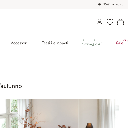
15 €¹ in regalo
Hai 0 pro
Il
bambini
-2
(ri
Accessori
Tessili e tappeti
Sale
l‘autunno