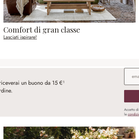
Comfort di gran classe
Lasciati ispirare!
Indirizz
 riceverai un buono da 15 €¹
rdine.
Accetto d
le
condizi