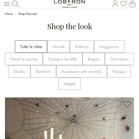
Hai 0 p
Il
Torna al contenuto principale
Home
Shop-The-Look
Shop the look
Tutte le idee
Novità
Esterno
Soggiorno
Tavoli e cucine
Camera da letto
Bagno
Corridoio
Studio
Bambini
Accessori per animali
Pasqua
Natale